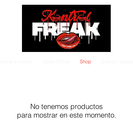
come a vendor
Book Online
Shop
Events | Spee
No tenemos productos
para mostrar en este momento.