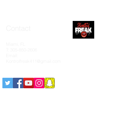
Contact
Miami, FL
T:
305-850-2606
Email:
Kontrolfreak411@gmail.com